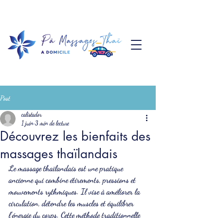
Post
calistador
1 juin
3 min de lecture
Découvrez les bienfaits des
massages thaïlandais
Le massage thaïlandais est une pratique 
ancienne qui combine étirements, pressions et 
mouvements rythmiques. Il vise à améliorer la 
circulation, détendre les muscles et équilibrer 
l'énergie du corps. Cette méthode traditionnelle 