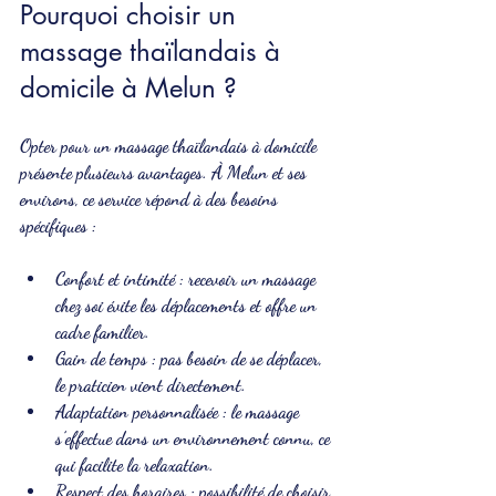
Pourquoi choisir un 
massage thaïlandais à 
domicile à Melun ?
Opter pour un massage thaïlandais à domicile 
présente plusieurs avantages. À Melun et ses 
environs, ce service répond à des besoins 
spécifiques :
Confort et intimité
 : recevoir un massage 
chez soi évite les déplacements et offre un 
cadre familier.
Gain de temps
 : pas besoin de se déplacer, 
le praticien vient directement.
Adaptation personnalisée
 : le massage 
s’effectue dans un environnement connu, ce 
qui facilite la relaxation.
Respect des horaires
 : possibilité de choisir 