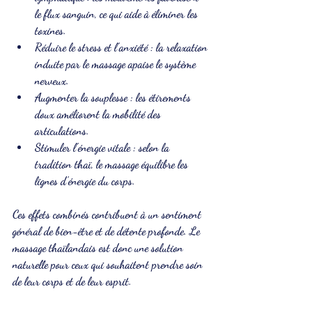
le flux sanguin, ce qui aide à éliminer les 
toxines.
Réduire le stress et l’anxiété
 : la relaxation 
induite par le massage apaise le système 
nerveux.
Augmenter la souplesse
 : les étirements 
doux améliorent la mobilité des 
articulations.
Stimuler l’énergie vitale
 : selon la 
tradition thaï, le massage équilibre les 
lignes d’énergie du corps.
Ces effets combinés contribuent à un sentiment 
général de bien-être et de détente profonde. Le 
massage thaïlandais est donc une solution 
naturelle pour ceux qui souhaitent prendre soin 
de leur corps et de leur esprit.