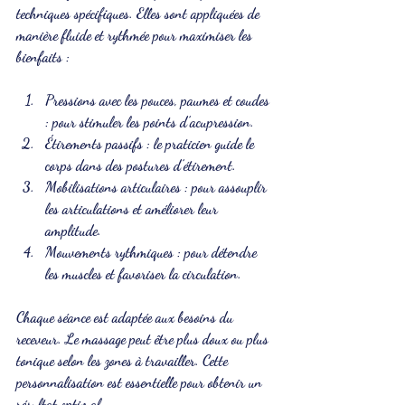
techniques spécifiques. Elles sont appliquées de 
manière fluide et rythmée pour maximiser les 
bienfaits :
Pressions avec les pouces, paumes et coudes
: pour stimuler les points d’acupression.
Étirements passifs
 : le praticien guide le 
corps dans des postures d’étirement.
Mobilisations articulaires
 : pour assouplir 
les articulations et améliorer leur 
amplitude.
Mouvements rythmiques
 : pour détendre 
les muscles et favoriser la circulation.
Chaque séance est adaptée aux besoins du 
receveur. Le massage peut être plus doux ou plus 
tonique selon les zones à travailler. Cette 
personnalisation est essentielle pour obtenir un 
résultat optimal.