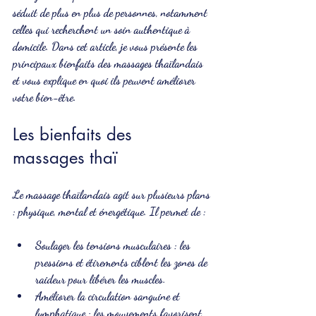
séduit de plus en plus de personnes, notamment 
celles qui recherchent un soin authentique à 
domicile. Dans cet article, je vous présente les 
principaux bienfaits des massages thaïlandais 
et vous explique en quoi ils peuvent améliorer 
votre bien-être.
Les bienfaits des 
massages thaï
Le massage thaïlandais agit sur plusieurs plans 
: physique, mental et énergétique. Il permet de :
Soulager les tensions musculaires
 : les 
pressions et étirements ciblent les zones de 
raideur pour libérer les muscles.
Améliorer la circulation sanguine et 
lymphatique
 : les mouvements favorisent 