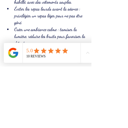
habillé, avec des vêtements souples.
Éviter les repas lourds avant la séance
 : 
privilégier un repas léger pour ne pas être 
gêné.
Créer une ambiance calme
 : tamiser la 
lumière, réduire les bruits pour favoriser la 
détente.
Communiquer avec le praticien
 : préciser 
ses attentes et ses zones sensibles.
Ces gestes facilitent la séance et permettent de 
profiter pleinement des bienfaits du massage.
Le massage thaïlandais est une méthode efficace 
pour améliorer la santé physique et mentale. En 
choisissant un service à domicile, vous bénéficiez 
d’un soin authentique dans un cadre 
confortable. Pour découvrir les bienfaits des 