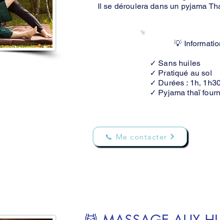
Il se déroulera dans un pyjama Tha
💡 Informati
✓ Sans huiles
✓ Pratiqué au sol
✓ Durées : 1h, 1h30
✓ Pyjama thaï fourn
📞 Me contacter