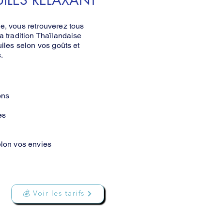
ILES RELAXANT
, vous retrouverez tous
a tradition Thaïlandaise
uiles selon vos goûts et
.
ons
es
lon vos envies
💰 Voir les tarifs