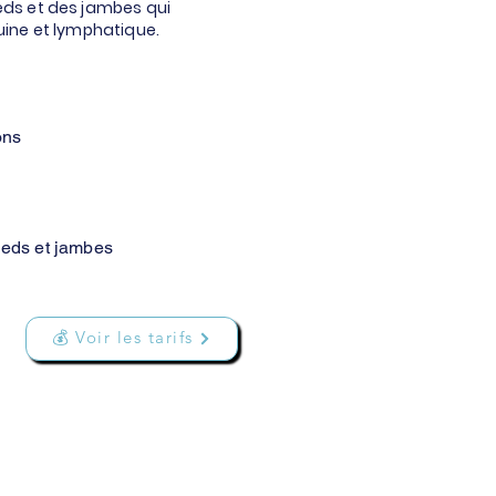
eds et des jambes qui
uine et lymphatique.
ons
ieds et jambes
💰 Voir les tarifs