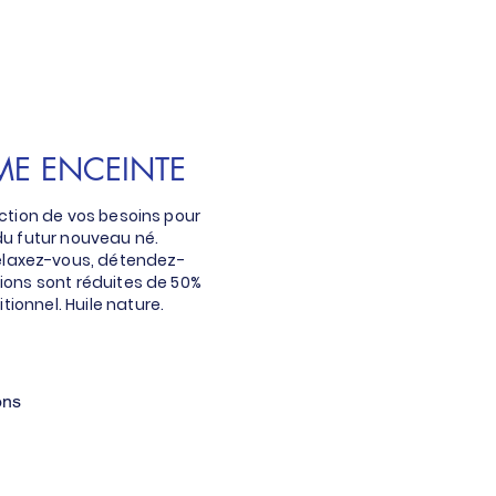
ME ENCEINTE
tion de vos besoins pour
 du futur nouveau né.
elaxez-vous, détendez-
sions sont réduites de 50%
ionnel. Huile nature.
ons