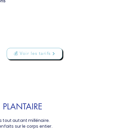
ons
💰 Voir les tarifs
 PLANTAIRE
 tout autant millénaire.
aits sur le corps entier.