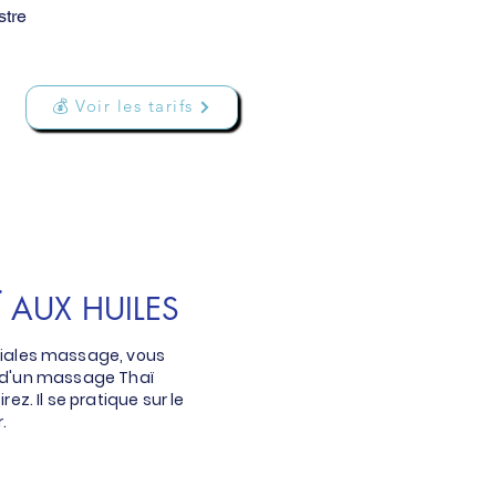
stre
💰 Voir les tarifs
 AUX HUILES
éciales massage, vous
s d'un massage Thaï
rez. Il se pratique sur le
.