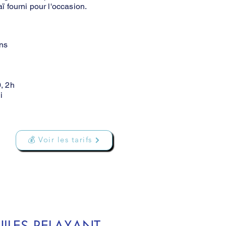
ï fourni pour l'occasion.
ons
, 2h
i
💰 Voir les tarifs