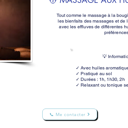
💆 MASSAGE AUX HU
Tout comme le massage à la bougie
les bienfaits des massages et de l
avec les effluves de différentes h
préférences
💡 Informati
✓ Avec huiles aromatiqu
✓ Pratiqué au sol
✓ Durées : 1h, 1h30, 2h
✓ Relaxant ou tonique se
📞 Me contacter