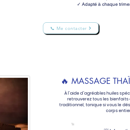
✓ Adapté à chaque trime
📞 Me contacter
🔥 MASSAGE THAÏ
À l'aide d'agréables huiles sp
retrouverez tous les bienfait
traditionnel, tonique si vous le dési
corps entier