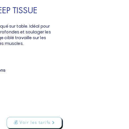
EP TISSUE
qué sur table. Idéal pour
profondes et soulager les
ciblé travaille sur les
es muscles.
ons
💰 Voir les tarifs